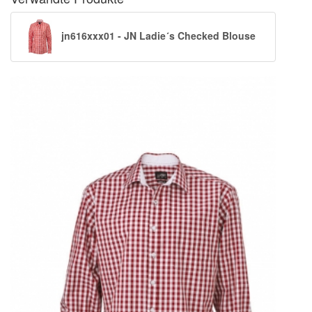
jn616xxx01 - JN Ladie´s Checked Blouse