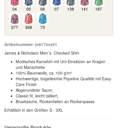
04
05
06
07
138
141
187
277
368
73
Artikelnummer:
jn617xxx01
James & Nicholson Men´s Checked Shirt
Modisches Karoshirt mit Uni-Einsätzen an Kragen
und Manschette
100% Baumwolle, ca. 100 g/m²
Hochwertige, bügelleichte Popeline Qualität mit Easy-
Care Finish
Abgerundeter Saum,
Classic fit, leicht tailliert,
Brusttasche, Rückenfalten an Rückenpasse
Erhältlich in den Größen S - 3XL
Verwandte Produkte