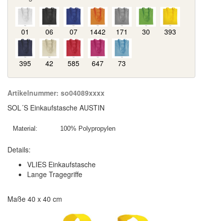
01
06
07
1442
171
30
393
395
42
585
647
73
Artikelnummer:
so04089xxxx
SOL´S Einkaufstasche AUSTIN
Details:
VLIES Einkaufstasche
Lange Tragegriffe
Maße 40 x 40 cm